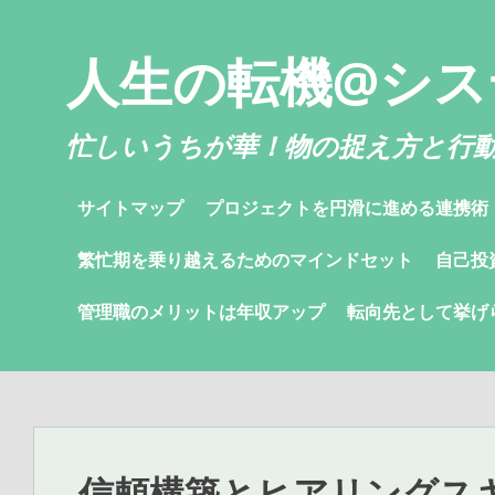
コ
ン
人生の転機@シス
テ
ン
ツ
忙しいうちが華！物の捉え方と行
へ
ス
サイトマップ
プロジェクトを円滑に進める連携術
キ
ッ
繁忙期を乗り越えるためのマインドセット
自己投
プ
管理職のメリットは年収アップ
転向先として挙げ
信頼構築とヒアリングス