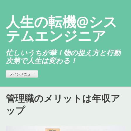
コ
ン
人生の転機@シス
テ
ン
テムエンジニア
ツ
へ
忙しいうちが華！物の捉え方と行動
ス
次第で人生は変わる！
キ
ッ
プ
メインメニュー
管理職のメリットは年収ア
ップ